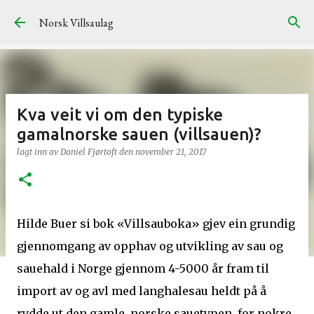
Gå til hovedinnhold
Norsk Villsaulag
Kva veit vi om den typiske
gamalnorske sauen (villsauen)?
lagt inn av
Daniel Fjørtoft
den
november 21, 2017
Hilde Buer si bok «Villsauboka» gjev ein grundig
gjennomgang av opphav og utvikling av sau og
sauehald i Norge gjennom 4-5000 år fram til
import av og avl med langhalesau heldt på å
rydde ut den gamle, norske sauetypen for nokre