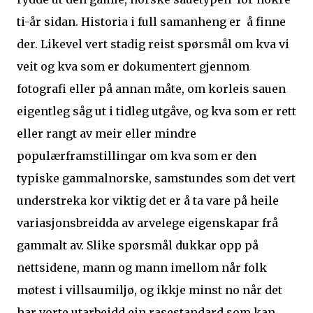
ti-år sidan. Historia i full samanheng er å finne
der. Likevel vert stadig reist spørsmål om kva vi
veit og kva som er dokumentert gjennom
fotografi eller på annan måte, om korleis sauen
eigentleg såg ut i tidleg utgåve, og kva som er rett
eller rangt av meir eller mindre
populærframstillingar om kva som er den
typiske gammalnorske, samstundes som det vert
understreka kor viktig det er å ta vare på heile
variasjonsbreidda av arvelege eigenskapar frå
gammalt av. Slike spørsmål dukkar opp på
nettsidene, mann og mann imellom når folk
møtest i villsaumiljø, og ikkje minst no når det
har vorte utarbeidd ein rasestandard som kan