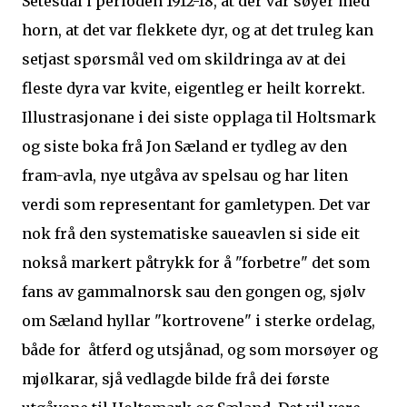
Setesdal i perioden 1912-18, at der var søyer med
horn, at det var flekkete dyr, og at det truleg kan
setjast spørsmål ved om skildringa av at dei
fleste dyra var kvite, eigentleg er heilt korrekt.
Illustrasjonane i dei siste opplaga til Holtsmark
og siste boka frå Jon Sæland er tydleg av den
fram-avla, nye utgåva av spelsau og har liten
verdi som representant for gamletypen. Det var
nok frå den systematiske saueavlen si side eit
nokså markert påtrykk for å "forbetre" det som
fans av gammalnorsk sau den gongen og, sjølv
om Sæland hyllar "kortrovene" i sterke ordelag,
både for åtferd og utsjånad, og som morsøyer og
mjølkarar, sjå vedlagde bilde frå dei første