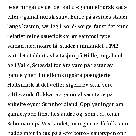
besetningar av det dei kalla «gammelnorsk sau»
eller «gamal norsk sau». Berre på avsides stader
langs kysten, særleg i Nord-Norge, fanst det enno
relativt reine saueflokkar av gammal type,
saman med nokre få stader i innlandet. I 1912
vart det etablert avlsstasjon på Hidle, Rogaland
og i Valle, Setesdal for å ta vare på restar av
gamletypen. I mellomkrigsåra poengterte
Holtsmark at det «etter sigende» skal vere
viltlevande flokkar av gammal sauetype på
enkelte øyar i Sunnhordland. Opplysningar om
gamletypen finst hos andre og, som t.d. Johan
Schumann på Vestlandet, men gjerne då folk som
hadde meir fokus på å «forbetre» sauetypen enn