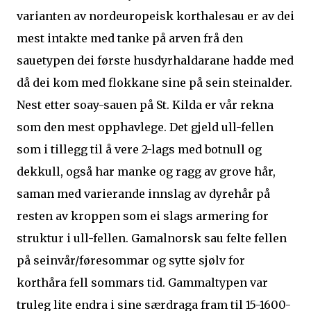
varianten av nordeuropeisk korthalesau er av dei
mest intakte med tanke på arven frå den
sauetypen dei første husdyrhaldarane hadde med
då dei kom med flokkane sine på sein steinalder.
Nest etter soay-sauen på St. Kilda er vår rekna
som den mest opphavlege. Det gjeld ull-fellen
som i tillegg til å vere 2-lags med botnull og
dekkull, også har manke og ragg av grove hår,
saman med varierande innslag av dyrehår på
resten av kroppen som ei slags armering for
struktur i ull-fellen. Gamalnorsk sau felte fellen
på seinvår/føresommar og sytte sjølv for
korthåra fell sommars tid. Gammaltypen var
truleg lite endra i sine særdraga fram til 15-1600-