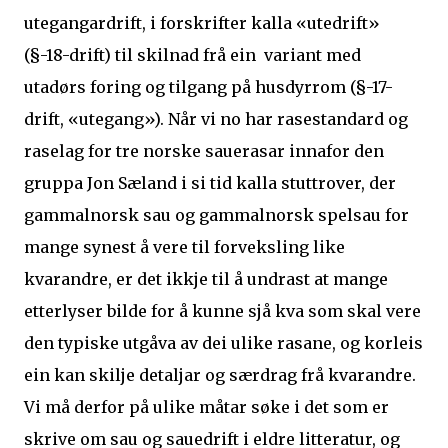
utegangardrift, i forskrifter kalla «utedrift»
(§-18-drift) til skilnad frå ein variant med
utadørs foring og tilgang på husdyrrom (§-17-
drift, «utegang»). Når vi no har rasestandard og
raselag for tre norske sauerasar innafor den
gruppa Jon Sæland i si tid kalla stuttrover, der
gammalnorsk sau og gammalnorsk spelsau for
mange synest å vere til forveksling like
kvarandre, er det ikkje til å undrast at mange
etterlyser bilde for å kunne sjå kva som skal vere
den typiske utgåva av dei ulike rasane, og korleis
ein kan skilje detaljar og særdrag frå kvarandre.
Vi må derfor på ulike måtar søke i det som er
skrive om sau og sauedrift i eldre litteratur, og