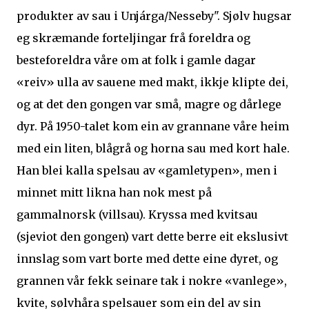
produkter av sau i Unjárga/Nesseby". Sjølv hugsar
eg skræmande forteljingar frå foreldra og
besteforeldra våre om at folk i gamle dagar
«reiv» ulla av sauene med makt, ikkje klipte dei,
og at det den gongen var små, magre og dårlege
dyr. På 1950-talet kom ein av grannane våre heim
med ein liten, blågrå og horna sau med kort hale.
Han blei kalla spelsau av «gamletypen», men i
minnet mitt likna han nok mest på
gammalnorsk (villsau). Kryssa med kvitsau
(sjeviot den gongen) vart dette berre eit ekslusivt
innslag som vart borte med dette eine dyret, og
grannen vår fekk seinare tak i nokre «vanlege»,
kvite, sølvhåra spelsauer som ein del av sin