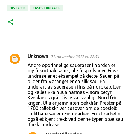
HISTORIE
RASESTANDARD
Unknown
21. november 2017 kl. 22:54
K
Andre opprinnelige saueraser i norden er
o
også korthalesauer, altså spælsauer. Finsk
landrase er et eksempel på dette. Sauen på
m
bildet fra Varanger er en slik sau. En
m
underart av sauerasen fins på nordkalotten
og kalles «kainuun harmas « som betyr
e
Kvenlands grå. Disse var vanlig i Nord før
n
krigen. Ulla er jamn uten dekkhår. Prester på
1700 tallet skriver sørover om de spesielt
t
fruktbare sauer i Finnmarken. Fruktbarhet er
a
også et kjent trekk ved denne typen spælsau
,finsk landrase.
r