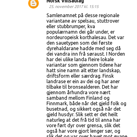
Norsk Villsaulag
e
25. november 2017 kl. 15:15
r
Samlenamnet på desse regionale
variantane av spelsau, stuttrover
eller stubbrumper, kva
populærnamn dei går under, er
nordeuropeisk korthalesau. Det var
den sauetypen som dei første
dyrehaldarane hadde med seg då
dei vandra inn frå søraust. I Norden
har dei ulike landa fleire lokale
variantar som gjennom tidene har
hatt sine namn alt etter landskap,
driftsform eller særdrag. Finsk
landrase er ein av dei og har aner
tilbake til bronsealderen. Det har
gjennom århundra vore nært
samband mellom Finland og
Finnmark, både når det gjeld folk og
busetnad, og sikkert også når det
gjeld husdyr. Slik sett er det heilt
naturleg at det frå tid til anna har
vore ført dyr over grensa, slik det
også har vore gjort lenger sør, og
slik det og var over havet mot øyane