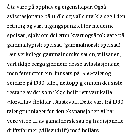
å ta vare på opphav og eigenskapar. Også
avlsstasjonane på Hidle og Valle utvikla seg i den
retning og vart utgangspunktet for moderne
spelsau, sjølv om dei etter kvart også tok vare på
gammaltypisk spelsau (gammalnorsk spelsau).
Den verkelege gammalnorske sauen, villsauen,
vart ikkje berga gjennom desse avlsstasjonane,
men først etter ein innsats på 1950-talet og
seinare på 1980-talet, nettopp gjennom dei siste
restane av det som ikkje heilt rett vart kalla
«forvilla» flokkar i Austevoll. Dette vart frå 1980-
talet grunnlaget for den ekspansjonen vi har
vore vitne til av gamalnorsk sau og tradisjonelle
driftsformer (villsaudrift) med heilårs