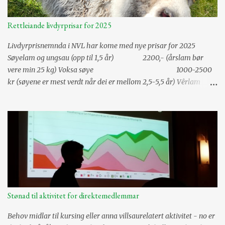
e
n
t
Rettleiande livdyrprisar for 2025
a
r
Livdyrprisnemnda i NVL har kome med nye prisar for 2025
Søyelam og ungsau (opp til 1,5 år) 2200,- (årslam bør
vere min 25 kg) Voksa søye 1000-2500
kr (søyene er mest verdt når dei er mellom 2,5-5,5 år) Vêrlam
3000,- (årslam bør vere min 30 kg) Risbit
og 2,5 år gammal vêr 3500,- Alderstrekk vêrar pr år
frå og med fylte 3,5 år -500,- Tillegg for semina...
Stønad til aktivitet for direktemedlemmar
Behov midlar til kursing eller anna villsaurelatert aktivitet - no er