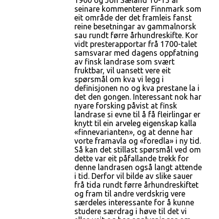
1900 og Jon Sæland 10-15 år
seinare kommenterer Finnmark som
eit område der det framleis fanst
reine besetningar av gammalnorsk
sau rundt førre århundreskifte. Kor
vidt presterapportar frå 1700-talet
samsvarar med dagens oppfatning
av finsk landrase som svært
fruktbar, vil uansett vere eit
spørsmål om kva vi legg i
definisjonen no og kva prestane la i
det den gongen. Interessant nok har
nyare forsking påvist at finsk
landrase si evne til å få fleirlingar er
knytt til ein arveleg eigenskap kalla
«finnevarianten», og at denne har
vorte framavla og «foredla» i ny tid.
Så kan det stillast spørsmål ved om
dette var eit påfallande trekk for
denne landrasen også langt attende
i tid. Derfor vil bilde av slike sauer
frå tida rundt førre århundreskiftet
og fram til andre verdskrig vere
særdeles interessante for å kunne
studere særdrag i høve til det vi