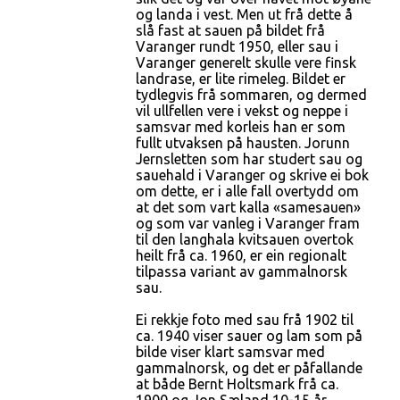
og landa i vest. Men ut frå dette å
slå fast at sauen på bildet frå
Varanger rundt 1950, eller sau i
Varanger generelt skulle vere finsk
landrase, er lite rimeleg. Bildet er
tydlegvis frå sommaren, og dermed
vil ullfellen vere i vekst og neppe i
samsvar med korleis han er som
fullt utvaksen på hausten. Jorunn
Jernsletten som har studert sau og
sauehald i Varanger og skrive ei bok
om dette, er i alle fall overtydd om
at det som vart kalla «samesauen»
og som var vanleg i Varanger fram
til den langhala kvitsauen overtok
heilt frå ca. 1960, er ein regionalt
tilpassa variant av gammalnorsk
sau.
Ei rekkje foto med sau frå 1902 til
ca. 1940 viser sauer og lam som på
bilde viser klart samsvar med
gammalnorsk, og det er påfallande
at både Bernt Holtsmark frå ca.