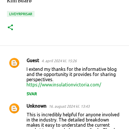
Kim Buarø
LIVDYRPRISAR
Guest
4. april 2024 kl. 15:26
K
I extend my thanks for the informative blog
o
and the opportunity it provides for sharing
perspectives.
m
https://www.insulationvictoria.com/
m
SVAR
e
n
Unknown
16. august 2024 kl. 13:43
t
This is incredibly helpful for anyone involved
in the industry. The detailed breakdown
a
makes it easy to understand the current
r