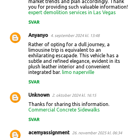
market trends and plan accordingly. Thank
you for providing such valuable information!
e
expert demolition services in Las Vegas
r
SVAR
Anyanyo
4. september 2024 kl. 13:48
Rather of opting for a dull journey, a
limousine trip is equivalent to an
exhilarating escapade. This vehicle has a
subtle and refined elegance, evident in its
plush leather interior and convenient
integrated bar.
limo naperville
SVAR
Unknown
2. oktober 2024 kl. 16:15
Thanks for sharing this information.
Commercial Concrete Sidewalks
SVAR
acemyassignment
26. november 2025 kl. 06:34