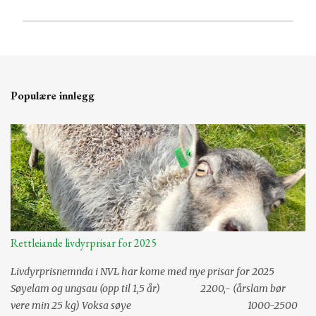
L
e
g
g
i
Populære innlegg
n
n
e
n
k
o
m
m
e
n
t
Rettleiande livdyrprisar for 2025
a
r
Livdyrprisnemnda i NVL har kome med nye prisar for 2025
Søyelam og ungsau (opp til 1,5 år) 2200,- (årslam bør
vere min 25 kg) Voksa søye 1000-2500