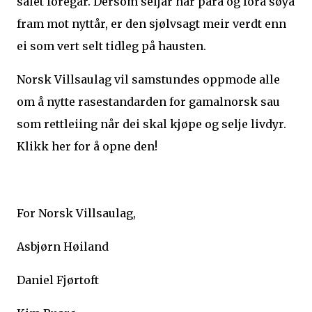
salet foregår. Dersom seljar har para og fôra søya
fram mot nyttår, er den sjølvsagt meir verdt enn
ei som vert selt tidleg på hausten.
Norsk Villsaulag vil samstundes oppmode alle
om å nytte rasestandarden for gamalnorsk sau
som rettleiing når dei skal kjøpe og selje livdyr.
Klikk her for å opne den!
For Norsk Villsaulag,
Asbjørn Høiland
Daniel Fjørtoft