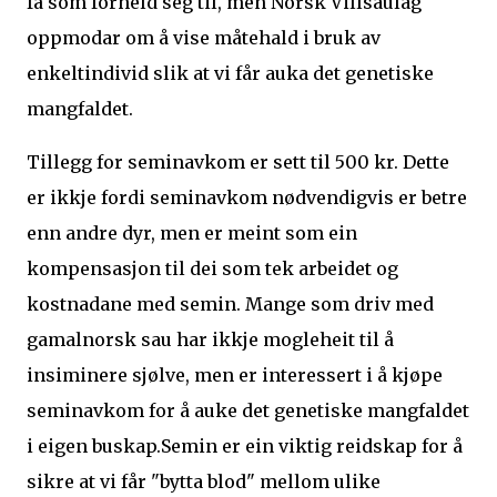
få som forheld seg til, men Norsk Villsaulag
oppmodar om å vise måtehald i bruk av
enkeltindivid slik at vi får auka det genetiske
mangfaldet.
Tillegg for seminavkom er sett til 500 kr. Dette
er ikkje fordi seminavkom nødvendigvis er betre
enn andre dyr, men er meint som ein
kompensasjon til dei som tek arbeidet og
kostnadane med semin. Mange som driv med
gamalnorsk sau har ikkje mogleheit til å
insiminere sjølve, men er interessert i å kjøpe
seminavkom for å auke det genetiske mangfaldet
i eigen buskap.Semin er ein viktig reidskap for å
sikre at vi får "bytta blod" mellom ulike