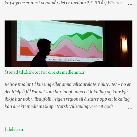
kr (søyene er mest verdt når dei er mellom 2,5-5,5 år) Vêrlam
3000,- (årslam bør vere min 30 kg) Risbit
og 2,5 år gammal vêr 3500,- Alderstrekk vêrar pr år
frå og med fylte 3,5 år -500,- Tillegg for semina...
Stønad til aktivitet for direktemedlemmar
Behov midlar til kursing eller anna villsaurelatert aktivitet - no er
det hjelp å få! For dei som bur langt unna eit lokallag og kanskje
ikkje har nok villsaufolk i eigen region til å starte opp eit lokallag,
kan direktemedlemsskap i Norsk Villsaulag vere eit godt
alternativ. Talet på desse er aukane, noko vi i NVL sjølvsagt er
svært glade for. Desse medlemmane vil få medlemsblad og
moglegheita til å søkje støtte i ulike villsaurelaterte spørsmål, i
Julehilsen
tillegg til møte og stemmerett på årsmøter. Dei er sjølvsagt også