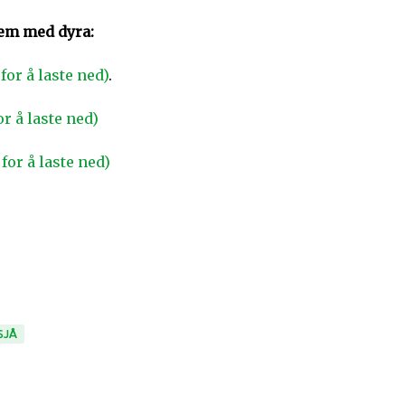
kjem med dyra:
or å laste ned)
.
or å laste ned)
for å laste ned)
SJÅ