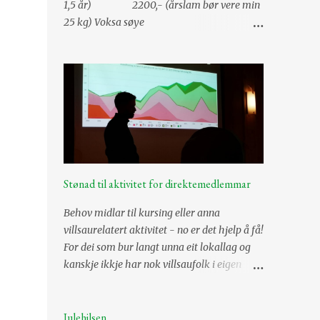
1,5 år) 2200,- (årslam bør vere min
25 kg) Voksa søye
1000-2500 kr (søyene er mest verdt når dei
er mellom 2,5-5,5 år) Vêrlam
3000,- (årslam bør vere min
30 kg) Risbit og 2,5 år gammal vêr
3500,- Alderstrekk vêrar pr år frå og
med fylte 3,5 år -500,- Tillegg for
semina...
Stønad til aktivitet for direktemedlemmar
Behov midlar til kursing eller anna
villsaurelatert aktivitet - no er det hjelp å få!
For dei som bur langt unna eit lokallag og
kanskje ikkje har nok villsaufolk i eigen
region til å starte opp eit lokallag, kan
direktemedlemsskap i Norsk Villsaulag vere
eit godt alternativ. Talet på desse er aukane,
Julehilsen