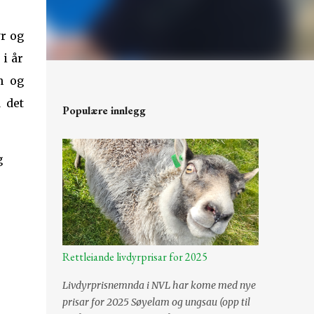
yr og
 i år
n og
 det
Populære innlegg
g
Rettleiande livdyrprisar for 2025
Livdyrprisnemnda i NVL har kome med nye
prisar for 2025 Søyelam og ungsau (opp til