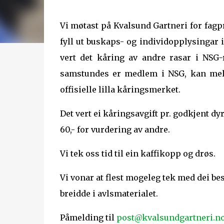
Vi møtast på Kvalsund Gartneri for fagp
fyll ut buskaps- og individopplysingar 
vert det kåring av andre rasar i NSG
samstundes er medlem i NSG, kan meld
offisielle lilla kåringsmerket.
Det vert ei kåringsavgift pr. godkjent dyr
60,- for vurdering av andre.
Vi tek oss tid til ein kaffikopp og drøs.
Vi vonar at flest mogeleg tek med dei best
breidde i avlsmaterialet.
Påmelding til
post@kvalsundgartneri.n