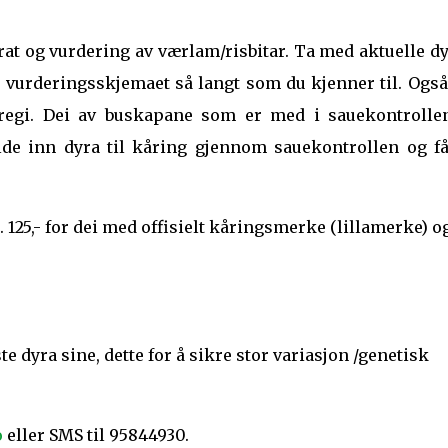
rat og vurdering av værlam/risbitar. Ta med aktuelle d
i vurderingsskjemaet så langt som du kjenner til. Også
-regi. Dei av buskapane som er med i sauekontrolle
e inn dyra til kåring gjennom sauekontrollen og få
. 125,- for dei med offisielt kåringsmerke (lillamerke) o
e dyra sine, dette for å sikre stor variasjon /genetisk
o
eller SMS til 95844930.