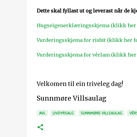
Dette skal fyllast ut og leverast når de 
Hugseigenerklæringsskjema (klikk her f
Vurderingsskjema for risbit
(klikk her f
Vurderingsskjema for vêrlam
(klikk her 
Velkomen til ein triveleg dag!
Sunnmøre Villsaulag
AVL
LIVDYRSALG
SUNNMØRE VILLSAULAG
VÊR