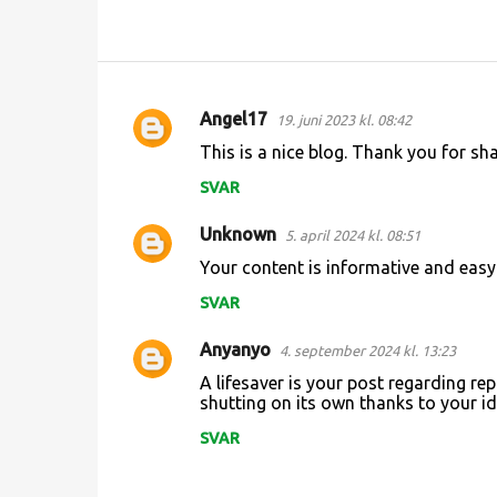
Angel17
19. juni 2023 kl. 08:42
K
This is a nice blog. Thank you for sh
o
SVAR
m
m
Unknown
5. april 2024 kl. 08:51
e
Your content is informative and easy
n
SVAR
t
a
Anyanyo
4. september 2024 kl. 13:23
r
A lifesaver is your post regarding re
shutting on its own thanks to your i
e
SVAR
r