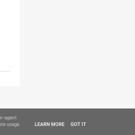
er-agent
rate usage
LEARN MORE
GOT IT