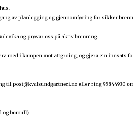
hus.
ang av planlegging og gjennomføring for sikker brenn
Mulevika og prøvar oss på aktiv brenning.
vera med i kampen mot attgroing, og gjera ein innsats fo
ding til post@kvalsundgartneri.no eller ring 95844930 o
ll og bomull)