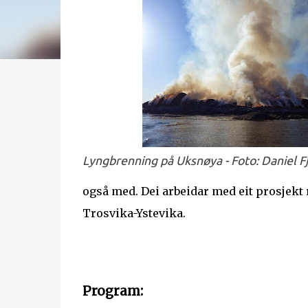
Lyngbrenning på Uksnøya - Foto: Daniel Fjø
også med. Dei arbeidar med eit prosjekt r
Trosvika-Ystevika.
Program: