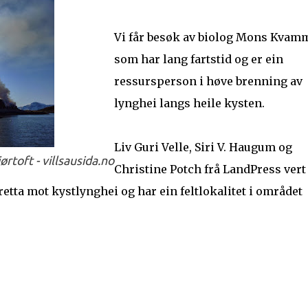
Vi får besøk av biolog Mons Kvam
som har lang fartstid og er ein
ressursperson i høve brenning av
lynghei langs heile kysten.
Liv Guri Velle, Siri V. Haugum og
rtoft - villsausida.no
Christine Potch frå LandPress vert
etta mot kystlynghei og har ein feltlokalitet i området