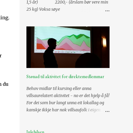
1,5 år) 2200,- (årslam bør vere min
25 kg) Voksa søye
1000-2500 kr (søyene er mest verdt når dei
ing.
er mellom 2,5-5,5 år) Vêrlam
3000,- (årslam bør vere min
30 kg) Risbit og 2,5 år gammal vêr
3500,- Alderstrekk vêrar pr år frå og
med fylte 3,5 år -500,- Tillegg for
r
semina...
Stønad til aktivitet for direktemedlemmar
m du
Behov midlar til kursing eller anna
villsaurelatert aktivitet - no er det hjelp å få!
For dei som bur langt unna eit lokallag og
kanskje ikkje har nok villsaufolk i eigen
region til å starte opp eit lokallag, kan
direktemedlemsskap i Norsk Villsaulag vere
eit godt alternativ. Talet på desse er aukane,
Julehilsen