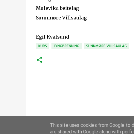
Mulevika beitelag
Sunnmøre Villsaulag
Egil Kvalsund
KURS
LYNGBRENNING
SUNNMØRE VILLSAULAG
K
o
m
m
This site uses cookies from Google to de
e
are shared with Google along with perfo