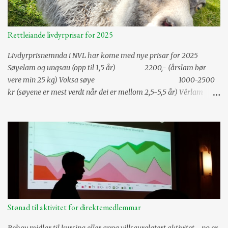
Rettleiande livdyrprisar for 2025
Livdyrprisnemnda i NVL har kome med nye prisar for 2025
Søyelam og ungsau (opp til 1,5 år) 2200,- (årslam bør
vere min 25 kg) Voksa søye 1000-2500
kr (søyene er mest verdt når dei er mellom 2,5-5,5 år) Vêrlam
3000,- (årslam bør vere min 30 kg) Risbit
og 2,5 år gammal vêr 3500,- Alderstrekk vêrar pr år
frå og med fylte 3,5 år -500,- Tillegg for semina...
Stønad til aktivitet for direktemedlemmar