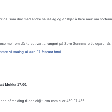
i for dei som driv med andre saueslag og ønskjer å lære meir om sorteri
lese meir om då kurset vart arrangert på Søre Sunnmøre tidlegare i år,
nmre-villsaulag-ullkurs-
27-februar.html
ast klokka 17.00.
indande påmelding til daniel@tussa.com eller 450 27 456.