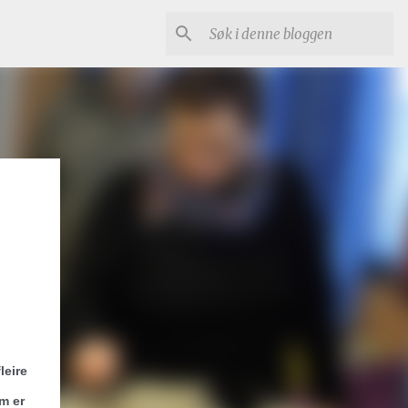
leire
m er