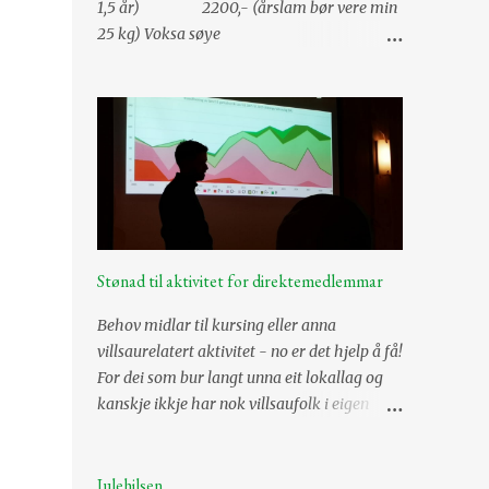
1,5 år) 2200,- (årslam bør vere min
25 kg) Voksa søye
1000-2500 kr (søyene er mest verdt når dei
er mellom 2,5-5,5 år) Vêrlam
3000,- (årslam bør vere min
30 kg) Risbit og 2,5 år gammal vêr
3500,- Alderstrekk vêrar pr år frå og
med fylte 3,5 år -500,- Tillegg for
semina...
Stønad til aktivitet for direktemedlemmar
Behov midlar til kursing eller anna
villsaurelatert aktivitet - no er det hjelp å få!
For dei som bur langt unna eit lokallag og
kanskje ikkje har nok villsaufolk i eigen
region til å starte opp eit lokallag, kan
direktemedlemsskap i Norsk Villsaulag vere
eit godt alternativ. Talet på desse er aukane,
Julehilsen