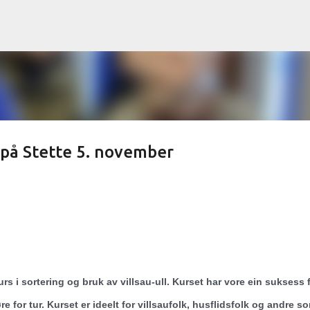
Gå til hovedinnhold
 på Stette 5. november
rs i sortering og bruk av villsau-ull. Kurset har vore ein suksess f
 for tur. Kurset er ideelt for villsaufolk, husflidsfolk og andre so