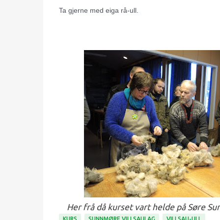
Ta gjerne med eiga rå-ull.
Her frå då kurset vart helde på Søre Su
KURS
SUNNMØRE VILLSAULAG
VILLSAU-ULL