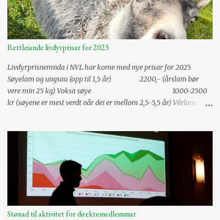
r
Rettleiande livdyrprisar for 2025
Livdyrprisnemnda i NVL har kome med nye prisar for 2025
Søyelam og ungsau (opp til 1,5 år) 2200,- (årslam bør
vere min 25 kg) Voksa søye 1000-2500
kr (søyene er mest verdt når dei er mellom 2,5-5,5 år) Vêrlam
3000,- (årslam bør vere min 30 kg) Risbit
og 2,5 år gammal vêr 3500,- Alderstrekk vêrar pr år
frå og med fylte 3,5 år -500,- Tillegg for semina...
Stønad til aktivitet for direktemedlemmar